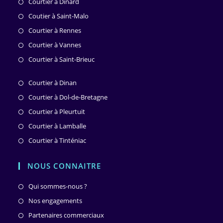
Courtier à Dinard
Coutier à Saint-Malo
Courtier à Rennes
Courtier à Vannes
Courtier à Saint-Brieuc
Courtier à Dinan
Courtier à Dol-de-Bretagne
Courtier à Pleurtuit
Courtier à Lamballe
Courtier à Tinténiac
NOUS CONNAITRE
S’ouvre
Qui sommes-nous ?
dans
S’ouvre
Nos engagements
un
dans
S’ouvre
Partenaires commerciaux
nouvel