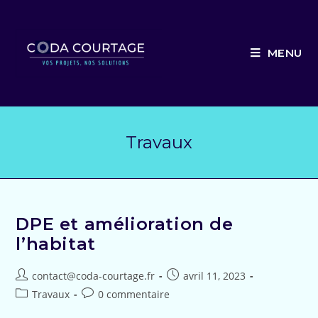
Skip
to
content
MENU
Travaux
DPE et amélioration de
l’habitat
Auteur/autrice
Post
contact@coda-courtage.fr
avril 11, 2023
de
published:
Post
Post
Travaux
0 commentaire
la
category:
comments: