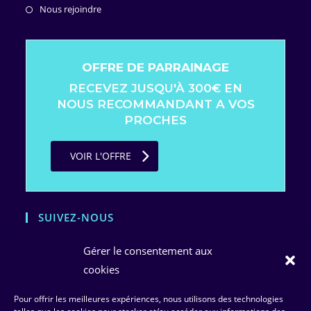
un
dans
S’ouvre
Nous rejoindre
onglet
nouvel
un
dans
onglet
nouvel
un
onglet
nouvel
OFFRE DE PARRAINAGE
onglet
RECEVEZ JUSQU'À 300€ EN
NOUS RECOMMANDANT A VOS
PROCHES
VOIR L'OFFRE
SUIVEZ-NOUS
Gérer le consentement aux
cookies
Pour offrir les meilleures expériences, nous utilisons des technologies