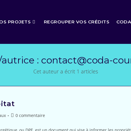
OS PROJETS
REGROUPER VOS CRÉDITS
CODA
autrice :
contact@coda-cour
Cet auteur a écrit 1 articles
itat
Post
aux
0 commentaire
y:
comments:
gétique, ou DPE, est un document qui vise à informer les propriéta