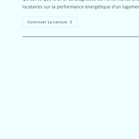
publication :
locataires sur la performance énergétique d'un logemen
DPE
Continuer La Lecture
Et
Amélioration
De
L’habitat