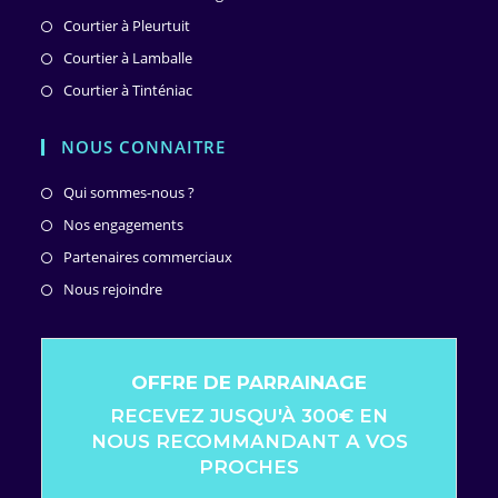
Courtier à Pleurtuit
Courtier à Lamballe
Courtier à Tinténiac
NOUS CONNAITRE
S’ouvre
Qui sommes-nous ?
dans
S’ouvre
Nos engagements
un
dans
S’ouvre
Partenaires commerciaux
nouvel
un
dans
S’ouvre
Nous rejoindre
onglet
nouvel
un
dans
onglet
nouvel
un
onglet
nouvel
OFFRE DE PARRAINAGE
onglet
RECEVEZ JUSQU'À 300€ EN
NOUS RECOMMANDANT A VOS
PROCHES